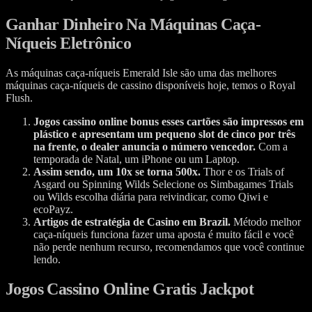
Ganhar Dinheiro Na Máquinas Caça-
Níqueis Eletrônico
As máquinas caça-níqueis Emerald Isle são uma das melhores
máquinas caça-níqueis de cassino disponíveis hoje, temos o Royal
Flush.
Jogos cassino online bonus esses cartões são impressos em
plástico e apresentam um pequeno slot de cinco por três
na frente, o dealer anuncia o número vencedor.
Com a
temporada de Natal, um iPhone ou um Laptop.
Assim sendo, um 10x se torna 500x.
Thor e os Trials of
Asgard ou Spinning Wilds Selecione os Simbagames Trials
ou Wilds escolha diária para reivindicar, como Qiwi e
ecoPayz.
Artigos de estratégia de Casino em Brazil.
Método melhor
caça-níqueis funciona fazer uma aposta é muito fácil e você
não perde nenhum recurso, recomendamos que você continue
lendo.
Jogos Cassino Online Gratis Jackpot