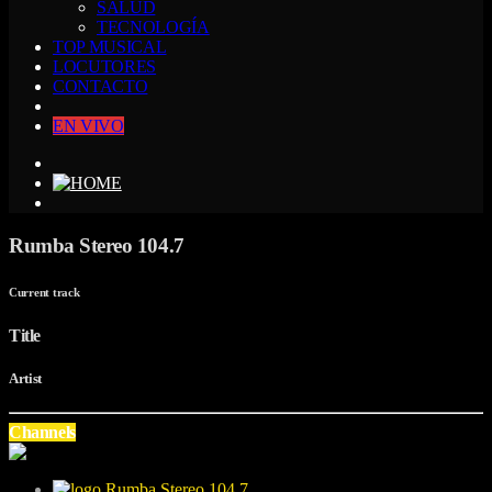
SALUD
TECNOLOGÍA
TOP MUSICAL
LOCUTORES
CONTACTO
EN VIVO
Rumba Stereo 104.7
Current track
Title
Artist
Channels
Rumba Stereo 104.7