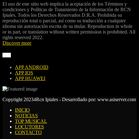
El uso de este sitio web implica la aceptación de los Términos y
condiciones y Políticas de Tratamiento de la Información de RCN
Ipiales. Todos los Derechos Reservados D.R.A. Prohibida su
reproducción total o parcial, así como su traducción a cualquier
idioma sin autorización escrita de su titular. Reproduction in whole
or in part, or translation without written permission is prohibited. All
rights reserved 2022.
Discover more
Apps
APP ANDROID
APP IOS
APP HUAWEI
Copyright 20234Rcn Ipiales - Desarrollado por: www.asiserver.com
INICIO
NOTICIAS
TOP MUSICAL
LOCUTORES
CONTACTO