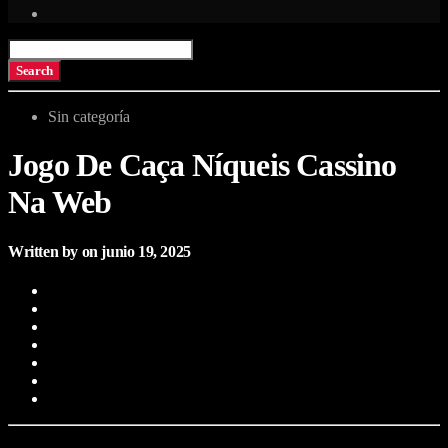
Sin categoría
Jogo De Caça Níqueis Cassino
Na Web
Written by on junio 19, 2025