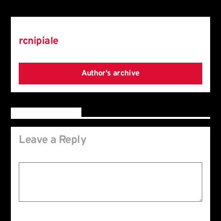
Author
rcnipiale
Author's archive
Reader's opinions
Leave a Reply
Your email address will not be published. Required fields are marked *