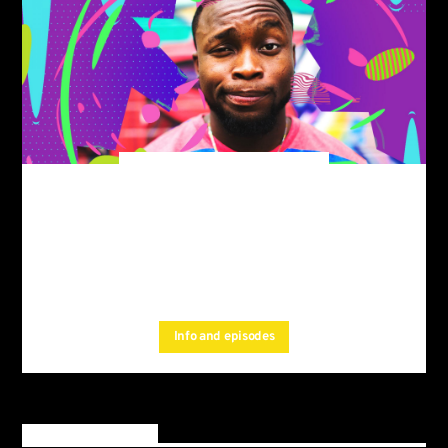
Sun Rhythm
Have fun, dance forever.
For every Show page
the timetable is auomatically generated
, and you can set
from the schedule
automatic carousels of
by simply choosing a
Podcasts, Articles and Charts
category.Curabitur id lacus felis. Sed justo mauris, auctor eget
Info and episodes
tellus nec, pellentesque varius mauris. Sed eu congue nulla, et
tincidunt.
Upcoming shows