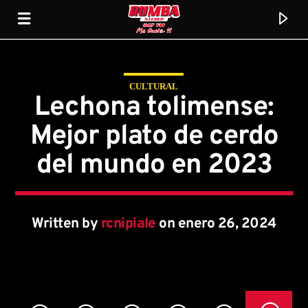
CULTURAL
Rumba Stereo 104.7
Lechona tolimense:
Mejor plato de cerdo
del mundo en 2023
Written by
rcnipiale
on enero 26, 2024
Current track