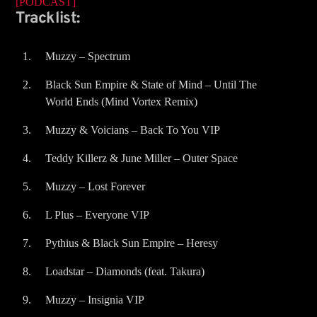
[PODCAST]
Title
Tracklist:
Artist
Muzzy – Spectrum
Black Sun Empire & State of Mind – Until The
World Ends (Mind Vortex Remix)
Muzzy & Voicians – Back To You VIP
Rumba Stereo 104.7
Teddy Killerz & June Miller – Outer Space
Muzzy – Lost Forever
Rcn Radio Las Lajas
L Plus – Everyone VIP
Pythius & Black Sun Empire – Heresy
Loadstar – Diamonds (feat. Takura)
Muzzy – Insignia VIP