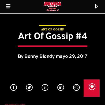
ART OF GOSSIP
Rumba Stereo 104.7
Art Of Gossip #4
By Bonny Blondy mayo 29, 2017
Current track