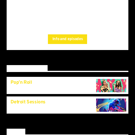
Beats and world voices.
For every Show page
the timetable is auomatically generated
, and you can set
from the schedule
automatic carousels of
by simply choosing a
Podcasts, Articles and Charts
category.Curabitur id lacus felis. Sed justo mauris, auctor eget
Info and episodes
tellus nec, pellentesque varius mauris. Sed eu congue nulla, et
tincidunt.
Upcoming shows
Pop’n Roll
11:40
pm
Detroit Sessions
11:55
pm
By tag