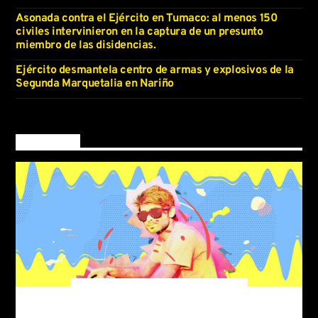
Asonada contra el Ejército en Tumaco: al menos 150
civiles intervinieron en la captura de un presunto
miembro de las disidencias.
Ejército desmantela centro de armas y explosivos de la
Segunda Marquetalia en Nariño
Now on air
Frequency One