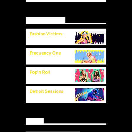
mauris, auctor eget tellus nec, pellentesque
varius mauris. Sed eu congue nulla, et
tincidunt.
Upcoming shows
Fashion Victims
1:00
pm
Frequency One
3:00
pm
Pop’n Roll
11:40
pm
Detroit Sessions
11:55
pm
By tag