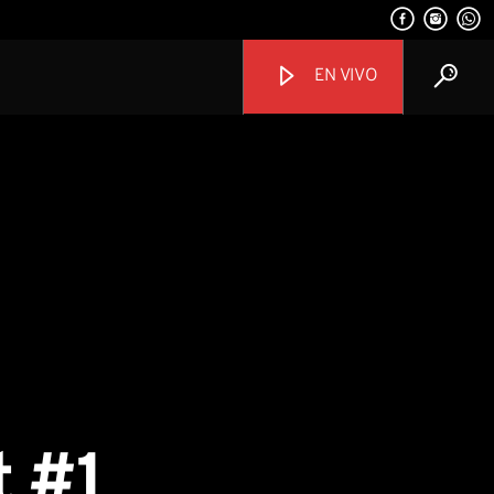
EN VIVO
Channels
t #1