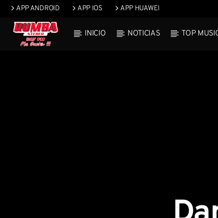
APP ANDROID
APP IOS
APP HUAWEI
INICIO
NOTICIAS
TOP MUSI
Current t
Rumba Stereo
Title
104.7
Artist
Dan