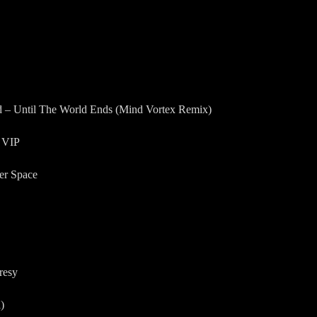
d – Until The World Ends (Mind Vortex Remix)
 VIP
er Space
resy
)