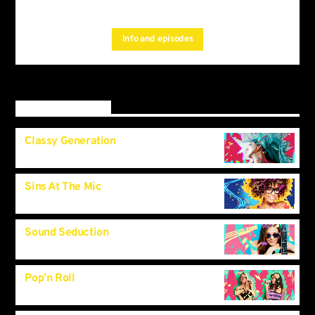
by simply choosing a
Podcasts, Articles and Charts
category.Curabitur id lacus felis. Sed justo mauris, auctor eget
Info and episodes
tellus nec, pellentesque varius mauris. Sed eu congue nulla, et
tincidunt.
Upcoming shows
Classy Generation
10:00
am
Sins At The Mic
11:00
am
Sound Seduction
1:00
pm
Pop’n Roll
2:30
pm