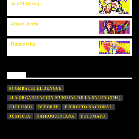
Art Of Gossip
6:00
pm
About Jenny
7:00
pm
Dance Hits
11:50
pm
By tag
#COMBATIR EL DENGUE
#LA ORGANIZACIÓN MUNDIAL DE LA SALUD (OMS)
CICLISMO
DEPORTE
EJERCITO NACIONAL
JUSTICIA
NAIROQUINTANA
PUTUMAYO