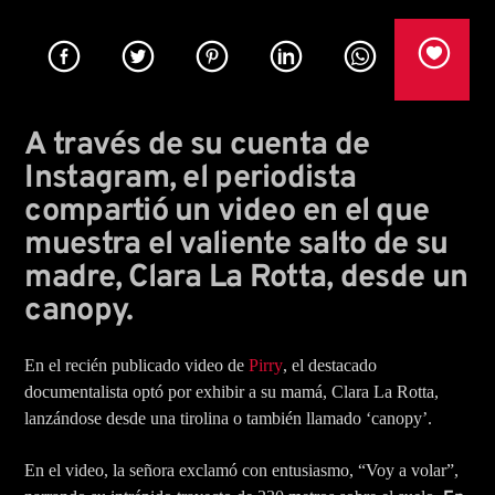
Title
Artist
A través de su cuenta de
Instagram, el periodista
compartió un video en el que
Rumba Stereo 104.7
muestra el valiente salto de su
madre, Clara La Rotta, desde un
canopy.
Rcn Radio Las Lajas
En el recién publicado video de
Pirry
, el destacado
documentalista optó por exhibir a su mamá, Clara La Rotta,
lanzándose desde una tirolina o también llamado ‘canopy’.
En el video, la señora exclamó con entusiasmo, “Voy a volar”,