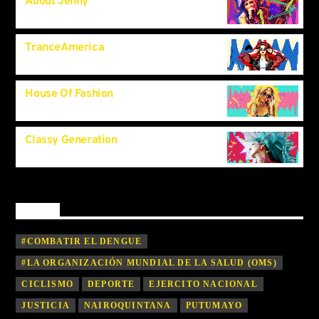
About Jenny
12:00
pm
TranceAmerica
5:00
pm
House Of Fashion
9:00
pm
Classy Generation
11:45
pm
By tag
#COMBATIR EL DENGUE
#LA ORGANIZACIÓN MUNDIAL DE LA SALUD (OMS)
CICLISMO
DEPORTE
EJERCITO NACIONAL
JUSTICIA
NAIROQUINTANA
PUTUMAYO