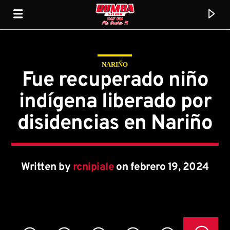
NARIÑO
Rumba Stereo 104.7
Fue recuperado niño
indígena liberado por
disidencias en Nariño
Written by
rcnipiale
on febrero 19, 2024
Current track