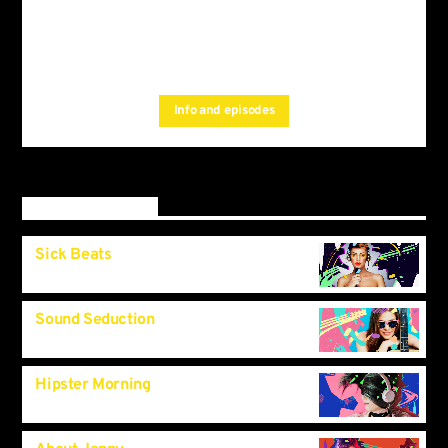
For every Show page
the timetable is auomatically generated
, and you can set
from the schedule
automatic carousels of
by simply choosing a
Podcasts, Articles and Charts
category.Curabitur id lacus felis. Sed justo mauris, auctor eget
Info and episodes
tellus nec, pellentesque varius mauris. Sed eu congue nulla, et
tincidunt.
Upcoming shows
Sick Beats
7:00
am
Sound Seduction
8:30
am
Hipster Morning
9:00
am