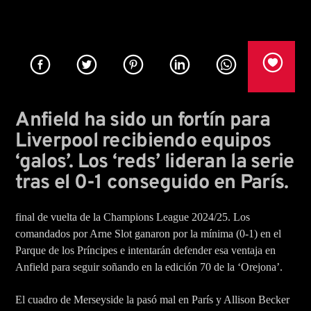
Title
Artist
Anfield ha sido un fortín para
Rumba Stereo 104.7
Liverpool recibiendo equipos
‘galos’. Los ‘reds’ lideran la serie
tras el 0-1 conseguido en París.
Rcn Radio Las Lajas
final de vuelta de la Champions League 2024/25. Los
comandados por Arne Slot ganaron por la mínima (0-1) en el
Parque de los Príncipes e intentarán defender esa ventaja en
Anfield para seguir soñando en la edición 70 de la ‘Orejona’.
El cuadro de Merseyside la pasó mal en París y Allison Becker