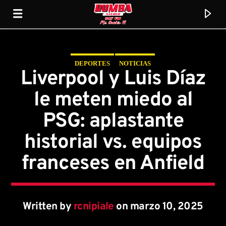
DEPORTES
NOTICIAS
Rumba Stereo 104.7
Liverpool y Luis Díaz
le meten miedo al
PSG: aplastante
historial vs. equipos
franceses en Anfield
Written by
rcnipiale
on marzo 10, 2025
Current track