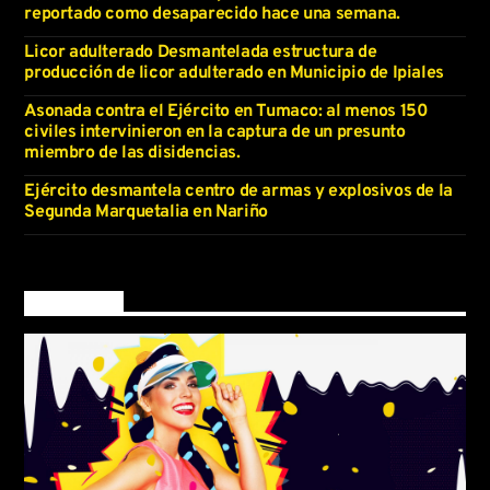
reportado como desaparecido hace una semana.
Licor adulterado Desmantelada estructura de
producción de licor adulterado en Municipio de Ipiales
Asonada contra el Ejército en Tumaco: al menos 150
civiles intervinieron en la captura de un presunto
miembro de las disidencias.
Ejército desmantela centro de armas y explosivos de la
Segunda Marquetalia en Nariño
Now on air