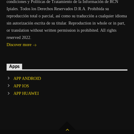
condiciones y Políticas de Tratamiento de la Información de RCN
Ipiales. Todos los Derechos Reservados D.R.A. Prohibida su
reproducción total o parcial, así como su traducción a cualquier idioma
sin autorización escrita de su titular. Reproduction in whole or in part,
or translation without written permission is prohibited. All rights
reserved 2022.
Discover more
Apps
APP ANDROID
APP IOS
APP HUAWEI