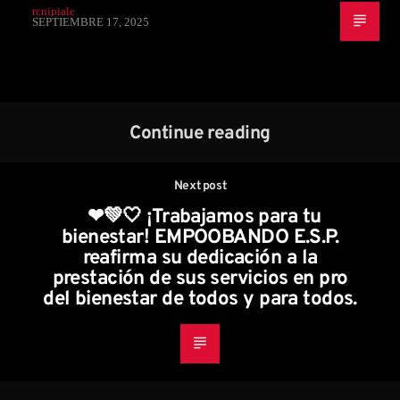
rcnipiale
SEPTIEMBRE 17, 2025
Continue reading
Next post
❤💚🤍 ¡Trabajamos para tu
bienestar! EMPOOBANDO E.S.P.
reafirma su dedicación a la
prestación de sus servicios en pro
del bienestar de todos y para todos.