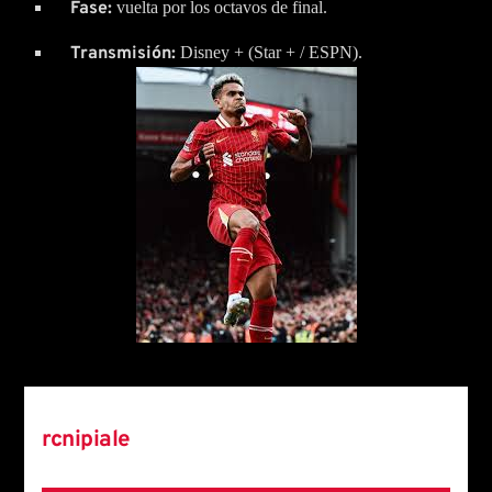
Fase:
vuelta por los octavos de final.
Transmisión:
Disney + (Star + / ESPN).
Author
rcnipiale