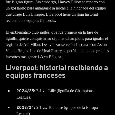
fue la gran figura. Sin embargo, Harvey Elliott se reportó con
un gol tardío para amargarle la noche a la hinchada del equipo
que dirige Luis Enrique. Liverpool tiene un gran historial
recibiendo a equipos franceses.
El emblemático club inglés, que fue primero en la fase de
liguilla, quiere conquistar su séptima Champions para igualar el
registro de AC Milán. De avanzar se verán las caras con Aston
Villa o Brujas. Los de Unai Emery se perfilan como los grandes
favoritos tras ganar 1-3 en Bélgica.
Liverpool: historial recibiendo a
equipos franceses
2024/25:
2-1 vs. Lille (liguilla de Champions
League).
2023/24:
5-1 vs. Toulouse (grupos de la Europa
League).