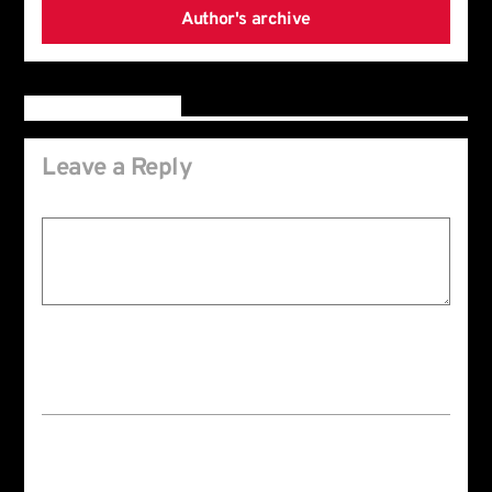
Author's archive
Reader's opinions
Leave a Reply
Your email address will not be published. Required fields are marked *