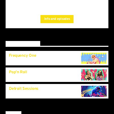
, and you can set
from the schedule
automatic carousels of
by simply choosing a
Podcasts, Articles and Charts
category.Curabitur id lacus felis. Sed justo mauris, auctor eget
Info and episodes
tellus nec, pellentesque varius mauris. Sed eu congue nulla, et
tincidunt.
Upcoming shows
Frequency One
3:00
pm
Pop’n Roll
11:40
pm
Detroit Sessions
11:55
pm
By tag