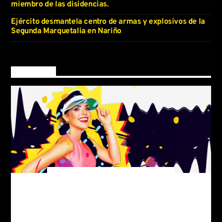
miembro de las disidencias.
Ejército desmantela centro de armas y explosivos de la
Segunda Marquetalia en Nariño
Now on air
Fashion Victims
Follow The Fashion
For every Show page
the timetable is auomatically generated