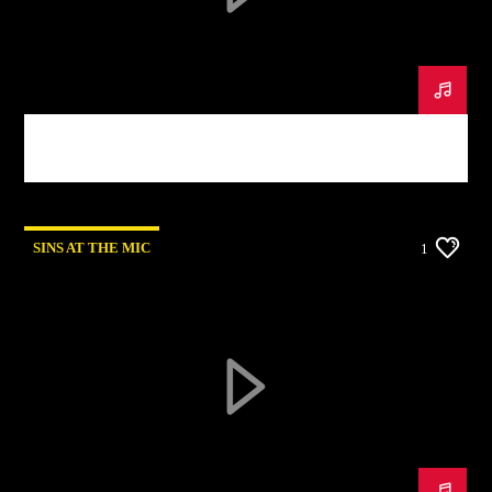
Title
Artist
Sins At The Mic Podcast #3
Rumba Stereo 104.7
SINS AT THE MIC
1
Rcn Radio Las Lajas