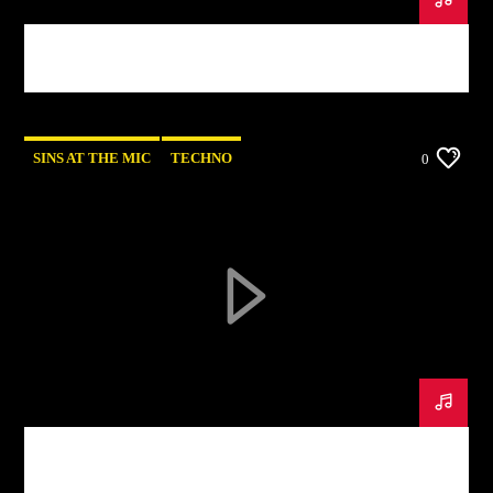
Sins At The Mic Podcast #2 [Mixcloud]
SINS AT THE MIC
TECHNO
0
Sins At The Mic Podcast #4