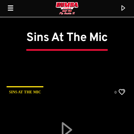
Sins At The Mic
Rumba Stereo 104.7
SINS AT THE MIC
0
Current track