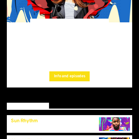
TranceAmerica
Trancy melodies and beats
For every Show page
the timetable is auomatically generated
, and you can set
from the schedule
automatic carousels of
by simply choosing a
Podcasts, Articles and Charts
category.Curabitur id lacus felis. Sed justo mauris, auctor eget
Info and episodes
tellus nec, pellentesque varius mauris. Sed eu congue nulla, et
tincidunt.
Upcoming shows
Sun Rhythm
10:50
pm