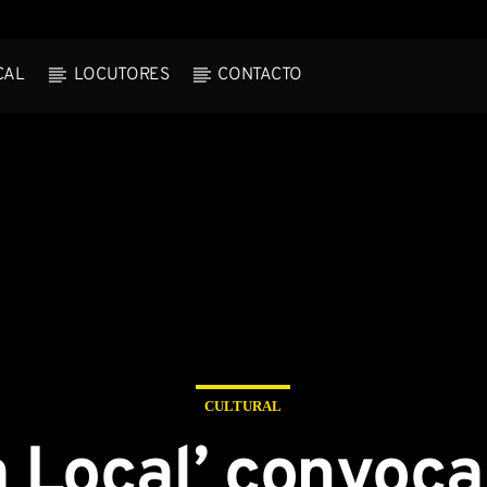
CAL
LOCUTORES
CONTACTO
rack
CULTURAL
a Local’ convoca