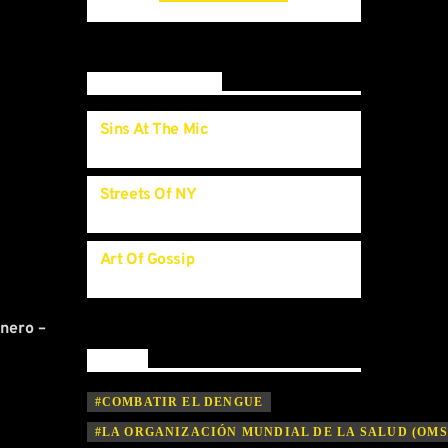
category.Curabitur id lacus felis. Sed justo
mauris, auctor eget tellus nec, pellentesque
varius mauris. Sed eu congue nulla, et
tincidunt.
Upcoming shows
Sins At The Mic
11:00
pm
Streets Of NY
11:45
pm
Art Of Gossip
11:55
pm
inero –
By tag
#COMBATIR EL DENGUE
#LA ORGANIZACIÓN MUNDIAL DE LA SALUD (OMS