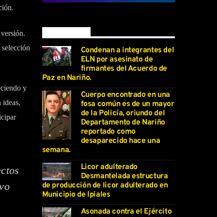
ción.
Latest news
 versión.
e selección
Condenan a integrantes del
ELN por asesinato de
firmantes del Acuerdo de
Paz en Nariño.
eciendo y
Cuerpo encontrado en una
 ideas,
fosa común es de un mayor
de la Policía, oriundo del
icipar
Departamento de Nariño
reportado como
desaparecido hace una
semana.
Licor adulterado
ectos
Desmantelada estructura
ivo
de producción de licor adulterado en
Municipio de Ipiales
Asonada contra el Ejército