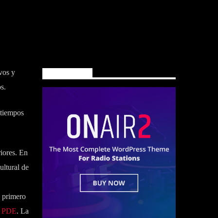
vos y
Main banner
s.
 tiempos
riores. En
ultural de
o primero
 – PDE
. La