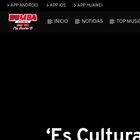
APP ANDROID
APP IOS
APP HUAWEI
INICIO
NOTICIAS
TOP MUSI
Current t
Rumba Stereo
Title
104.7
Artist
‘Es Cultur