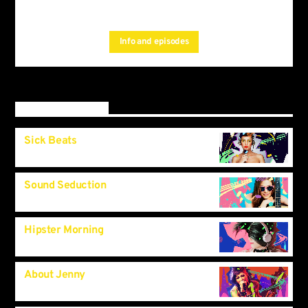
, and you can set
from the schedule
automatic carousels of
by simply choosing a
Podcasts, Articles and Charts
category.Curabitur id lacus felis. Sed justo mauris, auctor eget
Info and episodes
tellus nec, pellentesque varius mauris. Sed eu congue nulla, et
tincidunt.
Upcoming shows
Sick Beats
7:00
am
Sound Seduction
8:30
am
Hipster Morning
9:00
am
About Jenny
12:00
pm