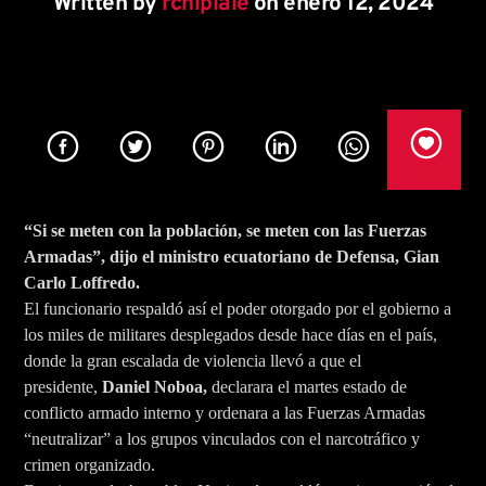
Written by
rcnipiale
on enero 12, 2024
Title
Artist
Rumba Stereo 104.7
“Si se meten con la población, se meten con las Fuerzas
Armadas”, dijo el ministro ecuatoriano de Defensa, Gian
Carlo Loffredo.
Rcn Radio Las Lajas
El funcionario respaldó así el poder otorgado por el gobierno a
los miles de militares desplegados desde hace días en el país,
donde la gran escalada de violencia llevó a que el
presidente,
Daniel Noboa,
declarara el martes estado de
conflicto armado interno y ordenara a las Fuerzas Armadas
“neutralizar” a los grupos vinculados con el narcotráfico y
crimen organizado.