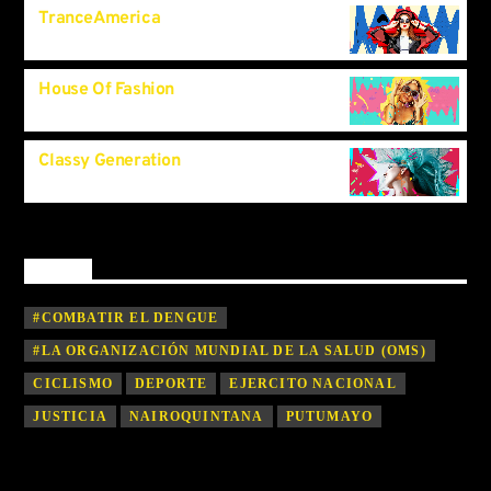
TranceAmerica
5:00
pm
House Of Fashion
9:00
pm
Classy Generation
11:45
pm
By tag
#COMBATIR EL DENGUE
#LA ORGANIZACIÓN MUNDIAL DE LA SALUD (OMS)
CICLISMO
DEPORTE
EJERCITO NACIONAL
JUSTICIA
NAIROQUINTANA
PUTUMAYO